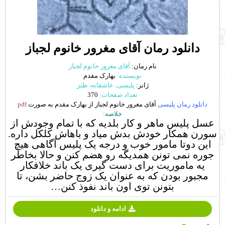
دانلود رمان آقای مغرور خانوم لجباز
نام رمان:
آقای مغرور خانوم لجباز
نویسنده:
بهارک مقدم
ژانر:
پلیسی، عاشقانه، طنز
تعداد صفحات:
370
دانلود رمان پلیسی
آقای مغرور خانوم لجباز از بهارک مقدم به صورت
pdf
خلاصه:
عسل پلیس ماهر و کار بلدیه که با تمام وجودش از
سورن همکار خودش بدش میاد و باهاش کلکل داره.
این دوتا مامور خوب و درجه یک پلیس آگاهی هیچ
جوره نمی تونن همدیگه رو هضم کنن و حالا بخاطر
یه ماموریت برای دست گیری یک باند خلافکار
مجبور بودن که به عنوان یک زوج حاضر بشن، تا
بتونن توی اون باند نفوذ کنن…
ادامه و دانلود