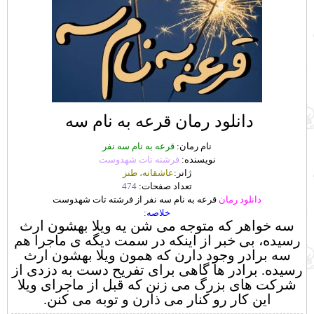
دانلود رمان قرعه به نام سه
نام رمان:
قرعه به نام سه نفر
نویسنده:
فرشته تات شهدوست
ژانر:
عاشقانه، طنز
تعداد صفحات:
474
دانلود رمان
قرعه به نام سه نفر از فرشته تات شهدوست
خلاصه:
سه خواهر که متوجه می شن یه ویلا بهشون ارث
رسیده، بی خبر از اینکه در سمت دیگه ی ماجرا هم
سه برادر وجود دارن که همون ویلا بهشون ارث
رسیده. برادر ها گاهی برای تفریح دست به دزدی از
شرکت های بزرگ می زنن که قبل از ماجرای ویلا
این کار رو کنار می ذارن و توبه می کنن.