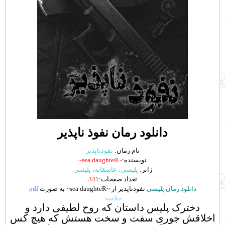
دانلود رمان نفوذ ناپذیر
نام رمان:
نفوذناپذیر
نویسنده:
~sea daughteR~
ژانر:
پلیسی، عاشقانه، پلیسی
تعداد صفحات:
341
دانلود رمان پلیسی
نفوذناپذیر از ~sea daughteR~ به صورت
pdf
خلاصه:
دخترک پلیس داستان که روح لطیفی دارد و
اخلاقش جوری سفت و سخت هستش که هیچ کس