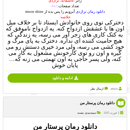
ژانر:
عاشق
انه،
تراژدی
تعداد صفحات:
442
دانلود رمان تراژدی
آبرویم را پس بده از moon shine
خلاصه:
دخترکی توی روی خانوادش ایستاد تا بر خلاف میل
اون ها با عشقش ازدواج کنه. یه ازدواج ناموفق که
به کتک کاری های زجر آور می رسه، یه زندگی که
هیچ حامیت کننده ای نداره. دخترک به پای مرگ و
خود کشی می رسه، ولی مرد خیری دستش رو می
گیره و اون رو توی کارخونش مشغول به کار می
کنه، ولی پسر حاجی به اون تهمتی می زنه که…
پایان خوش
ادامه و دانلود
admin
ارسال نظر
دانلود رمان پرستار من
2 فوریه 2025
دسته‌بندی نشده
دانلود رمان پرستار من