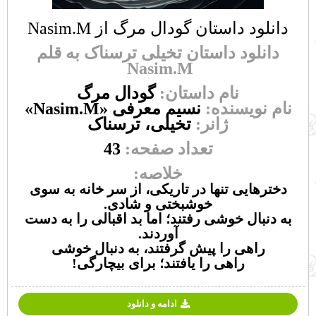
دانلود داستان گودال مرگ از Nasim.M
دانلود داستان تخیلی ترسناک به قلم
Nasim.M
نام داستان:
گودال مرگ
نام نویسنده:
نسیم معرفی
«Nasim.M»
ژانر:
تخیلی، ترسناک
تعداد صفحه:
43
خلاصه:
دخترهایی تنها در تاریکی، از سر خانه‌ به سوی
خوشبختی و شادی.
به دنبال خوشی رفتند؛ اما بد اقبالی را به دست
آوردند.
راهی را پیش گرفتند، به دنبال خوشی
راهی را یافتند؛ برای بیچارگی!
ادامه و دانلود