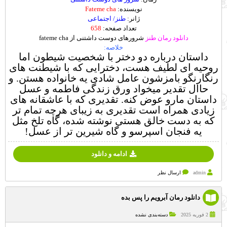
نویسنده:
Fateme cha
ژانر:
طنز/ اجتماعی
تعداد صفحه:
658
دانلود رمان طنز
شرورهای دوست داشتنی از fateme cha
خلاصه:
داستان درباره دو دختر با شخصیت شیطون اما
روحیه ای لطیف هست، دخترایی که با شیطنت های
رنگارنگو بامزشون عامل شادی یه خانواده هستن. و
حاال تقدیر میخواد ورق زندگی فاطمه و عسل
داستان مارو عوض کنه. تقدیری که با عاشقانه های
زیادی همراه است تقدیری به زیبای هرچه تمام تر
که به دست خالق هستی نوشته شده، گاه تلخ مثل
یه فنجان اسپرسو و گاه شیرین تر از عسل!
ادامه و دانلود
admin
ارسال نظر
دانلود رمان آبرویم را پس بده
2 فوریه 2025
دسته‌بندی نشده