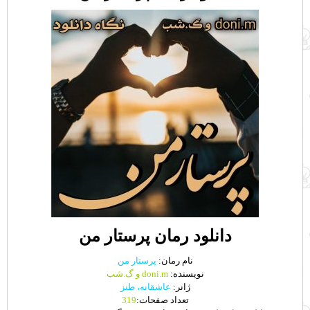
دانلود رمان پرستار من
نام رمان:
پرستار من
نویسنده:
doni.m و گ.شب
ژانر:
عاشقانه، طنز
تعداد صفحات:
319