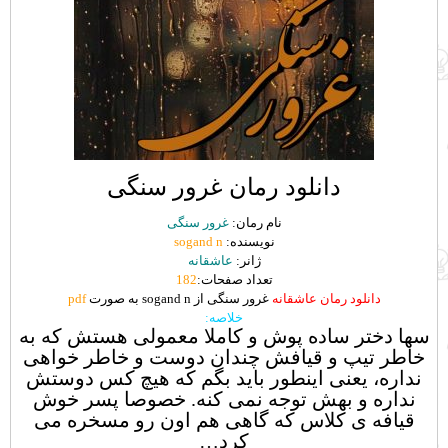
دانلود رمان غرور سنگی
نام رمان:
غرور سنگی
نویسنده:
sogand n
ژانر:
عاشقانه
تعداد صفحات:
182
دانلود رمان عاشقانه
غرور سنگی از sogand n به صورت
pdf
خلاصه:
سها دختر ساده پوش و کاملا معمولی هستش که به
خاطر تیپ و قیافش چندان دوست و خاطر خواهی
نداره، یعنی اینطور باید بگم که هیچ کس دوستش
نداره و بهش توجه نمی کنه. خصوصا پسر خوش
قیافه ی کلاس که گاهی هم اون رو مسخره می
کرد…