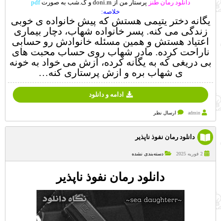
دانلود رمان طنز
پرستار من از doni.m و گ.شب به صورت
pdf
خلاصه:
یگانه دختر یتیمی هستش که پیش خانواده ی خوبی
زندگی می کنه. پسر خانواده شهاب، دچار بیماری
اعتیاد هستش و همین مسئله خانوادش رو حسابی
ناراحت کرده. مادر شهاب روی حساب محبت های
بی دریغی که به یگانه کرده، ازش می خواد به خونه
ی شهاب بره و ازش پرستاری کنه…
ادامه و دانلود
admin
ارسال نظر
دانلود رمان نفوذ ناپذیر
2 فوریه 2025
دسته‌بندی نشده
دانلود رمان نفوذ ناپذیر