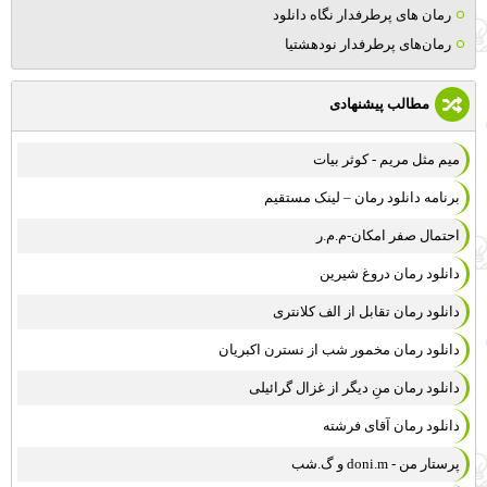
رمان های پرطرفدار نگاه دانلود
رمان‌های پرطرفدار نودهشتیا
مطالب پیشنهادی
میم مثل مریم - کوثر بیات
برنامه دانلود رمان – لینک مستقیم
احتمال صفر امکان-م.م.ر
دانلود رمان دروغ شیرین
دانلود رمان تقابل از الف کلانتری
دانلود رمان مخمور شب از نسترن اکبریان
دانلود رمان منِ دیگر از غزال گرائیلی
دانلود رمان آقای فرشته
پرستار من - doni.m و گ.شب