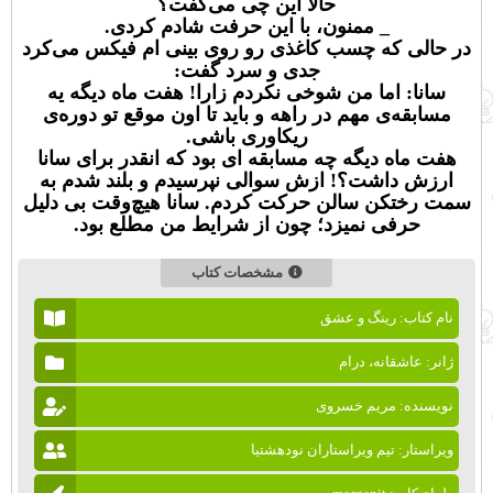
حالا این چی می‌گفت؟
_ ممنون، با این حرفت شادم کردی.
در حالی که چسب کاغذی رو روی بینی ام فیکس می‌کرد
جدی و سرد گفت:
سانا: اما من شوخی نکردم زارا! هفت ماه دیگه یه
مسابقه‌ی مهم در راهه و باید تا اون موقع تو دوره‌ی
ریکاوری باشی.
هفت ماه دیگه چه مسابقه ای بود که انقدر برای سانا
ارزش داشت؟! ازش سوالی نپرسیدم و بلند شدم به
سمت رختکن سالن حرکت کردم. سانا هیچ‌وقت بی دلیل
حرفی نمیزد؛ چون از شرایط من مطلع بود.
مشخصات کتاب
نام کتاب: رینگ و عشق
ژانر: عاشقانه، درام
نویسنده: مریم خسروی
ویراستار: تیم ویراستاران نودهشتیا