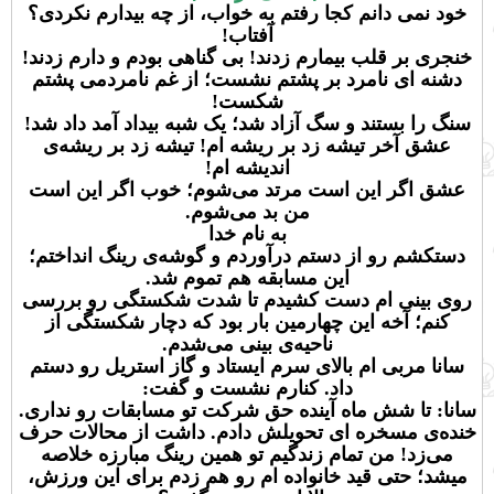
خود نمی دانم کجا رفتم به خواب، از چه بیدارم نکردی؟
آفتاب!
خنجری بر قلب بیمارم زدند! بی گناهی بودم و دارم زدند!
دشنه ای نامرد بر پشتم نشست؛ از غم نامردمی پشتم
شکست!
سنگ را بستند و سگ آزاد شد؛ یک شبه بیداد آمد داد شد!
عشق آخر تیشه زد بر ریشه ام! تیشه زد بر ریشه‌ی
اندیشه ام!
عشق اگر این است مرتد می‌شوم؛ خوب اگر این است
من بد می‌شوم.
به نام خدا
دستکشم رو از دستم درآوردم و گوشه‌ی رینگ انداختم؛
این مسابقه هم تموم شد.
روی بینی ام دست کشیدم تا شدت شکستگی رو بررسی
کنم؛ آخه این چهارمین بار بود که دچار شکستگی از
ناحیه‌ی بینی می‌شدم.
سانا مربی ام بالای سرم ایستاد و گاز استریل رو دستم
داد. کنارم نشست و گفت:
سانا: تا شش ماه آینده حق شرکت تو مسابقات رو نداری.
خنده‌ی مسخره ای تحویلش دادم. داشت از محالات حرف
می‌زد! من تمام زندگیم تو همین رینگ مبارزه خلاصه
میشد؛ حتی قید خانواده ام رو هم زدم برای این ورزش،