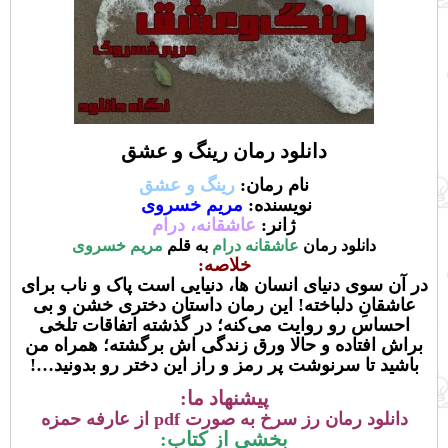
دانلود رمان رینگ و عشق
نام رمان:
رینگ و عشق
نویسنده:
مریم خسروی
ژانر:
عاشقانه، درام
دانلود رمان
عاشقانه درام
به قلم
مریم خسروی
خلاصه:
در آن سوی دنیای انسان ها، دنیایی است پاک و ناب برای
عاشقانِ دلباخته! این رمان داستان دختری خشن و بی
احساس رو روایت می‌کنه؛ در گذشته اتفاقات تلخی
براش افتاده و حالا ورق زندگی اش برگشته؛ همراه من
باشید تا سرنوشت پر رمز و راز این دختر رو بدونید…!
پیشنهاد ما:
دانلود رمان رز سرخ به صورت pdf از عارفه حمزه
بخشی از کتاب: